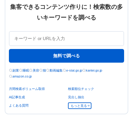
集客できるコンテンツ作りに！検索数の多
いキーワードを調べる
無料で調べる
副業
睡眠
美容
猫
動画編集
e-stat.go.jp
kantei.go.jp
amazon.co.jp
月間検索ボリューム取得
検索順位チェック
AI記事生成
見出し抽出
よくある質問
もっと見る