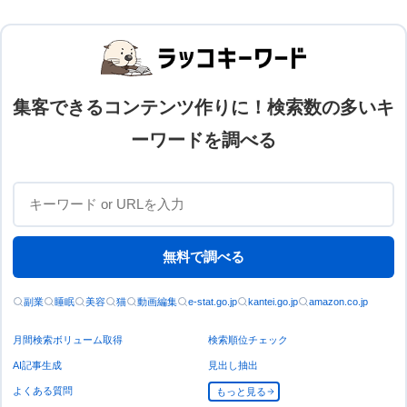
集客できるコンテンツ作りに！検索数の多いキ
ーワードを調べる
無料で調べる
副業
睡眠
美容
猫
動画編集
e-stat.go.jp
kantei.go.jp
amazon.co.jp
月間検索ボリューム取得
検索順位チェック
AI記事生成
見出し抽出
よくある質問
もっと見る