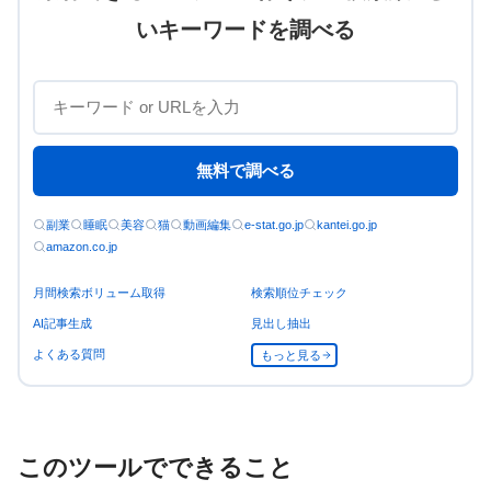
いキーワードを調べる
無料で調べる
副業
睡眠
美容
猫
動画編集
e-stat.go.jp
kantei.go.jp
amazon.co.jp
月間検索ボリューム取得
検索順位チェック
AI記事生成
見出し抽出
よくある質問
もっと見る
このツールでできること