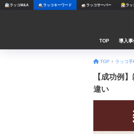
ラッコM&A
ラッコキーワード
ラッコサーバー
ラッ
TOP
導入事
TOP
ラッコ手
【成功例】
違い