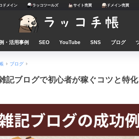
コドメイン
ラッコツールズ
サイト売買
ドメイン売買
例・活用事例
SEO
YouTube
SNS
ブログ
帳
ブログ
雑記ブログで初心者が稼ぐコツと特化