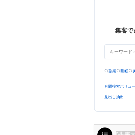
集客で
副業
睡眠
月間検索ボリュ
見出し抽出
目次
[
非表