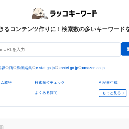
きるコンテンツ作りに！検索数の多いキーワード
美容
猫
動画編集
e-stat.go.jp
kantei.go.jp
amazon.co.jp
ーム取得
検索順位チェック
AI記事生成
よくある質問
もっと見る
示
]