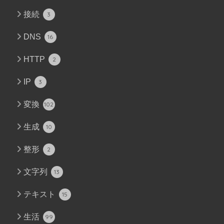
接続
3
DNS
16
HTTP
2
IP
3
変換
102
生成
10
整形
2
文字列
13
テキスト
15
生活
99