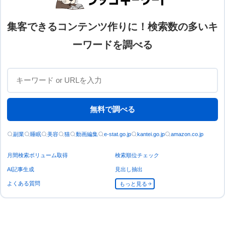
集客できるコンテンツ作りに！検索数の多いキ
ーワードを調べる
無料で調べる
副業
睡眠
美容
猫
動画編集
e-stat.go.jp
kantei.go.jp
amazon.co.jp
月間検索ボリューム取得
検索順位チェック
AI記事生成
見出し抽出
よくある質問
もっと見る