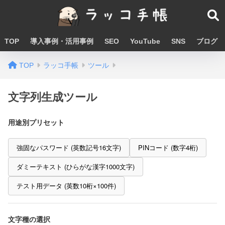
TOP
導入事例・活用事例
SEO
YouTube
SNS
ブログ
TOP
ラッコ手帳
ツール
文字列生成ツール
用途別プリセット
強固なパスワード (英数記号16文字)
PINコード (数字4桁)
ダミーテキスト (ひらがな漢字1000文字)
テスト用データ (英数10桁×100件)
文字種の選択