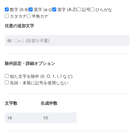
数字 (0-9)
英字 (a-z)
英字 (A-Z)
記号
ひらがな
カタカナ
半角カナ
任意の追加文字
除外設定・詳細オプション
似た文字を除外 (0, O, 1, l, I など)
先頭・末尾に記号を使用しない
文字数
生成件数