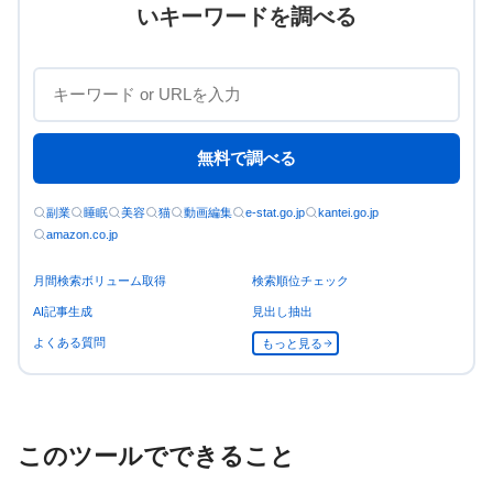
いキーワードを調べる
無料で調べる
副業
睡眠
美容
猫
動画編集
e-stat.go.jp
kantei.go.jp
amazon.co.jp
月間検索ボリューム取得
検索順位チェック
AI記事生成
見出し抽出
よくある質問
もっと見る
このツールでできること