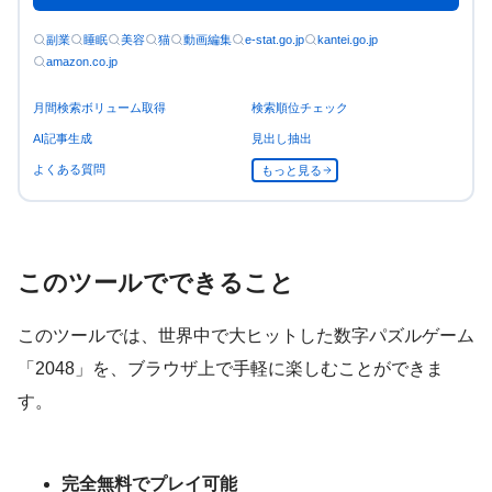
副業
睡眠
美容
猫
動画編集
e-stat.go.jp
kantei.go.jp
amazon.co.jp
月間検索ボリューム取得
検索順位チェック
AI記事生成
見出し抽出
よくある質問
もっと見る
このツールでできること
このツールでは、世界中で大ヒットした数字パズルゲーム
「2048」を、ブラウザ上で手軽に楽しむことができま
す。
完全無料でプレイ可能