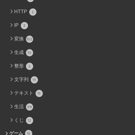
HTTP
2
IP
3
変換
102
生成
10
整形
2
文字列
13
テキスト
15
生活
99
くじ
12
ゲーム
18