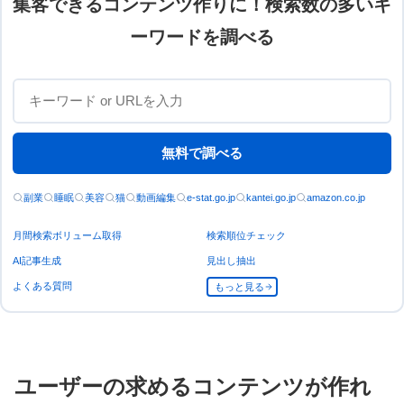
集客できるコンテンツ作りに！検索数の多いキ
ーワードを調べる
無料で調べる
副業
睡眠
美容
猫
動画編集
e-stat.go.jp
kantei.go.jp
amazon.co.jp
月間検索ボリューム取得
検索順位チェック
AI記事生成
見出し抽出
よくある質問
もっと見る
ユーザーの求めるコンテンツが作れ