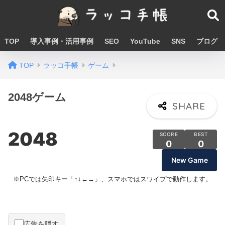
TOP
導入事例・活用事例
SEO
YouTube
SNS
ブログ
TOP
ラッコ手帳
ゲーム
2048ゲーム
2048
SCORE
BEST
0
0
New Game
※PCでは矢印キー「↑↓←→」、スマホではスワイプで動作します。
2
広告を隠す