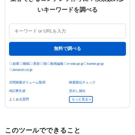
いキーワードを調べる
無料で調べる
副業
睡眠
美容
猫
動画編集
e-stat.go.jp
kantei.go.jp
amazon.co.jp
月間検索ボリューム取得
検索順位チェック
AI記事生成
見出し抽出
よくある質問
もっと見る
このツールでできること