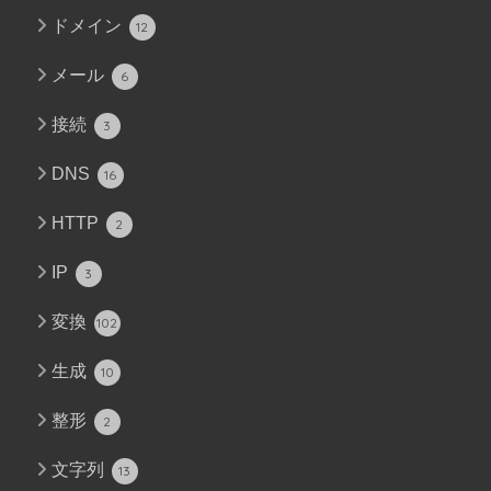
ドメイン
12
メール
6
接続
3
DNS
16
HTTP
2
IP
3
変換
102
生成
10
整形
2
文字列
13