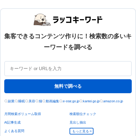
集客できるコンテンツ作りに！検索数の多いキ
ーワードを調べる
無料で調べる
副業
睡眠
美容
猫
動画編集
e-stat.go.jp
kantei.go.jp
amazon.co.jp
月間検索ボリューム取得
検索順位チェック
AI記事生成
見出し抽出
よくある質問
もっと見る