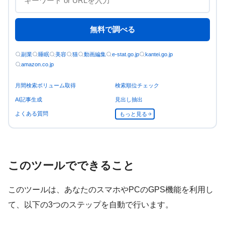
無料で調べる
副業
睡眠
美容
猫
動画編集
e-stat.go.jp
kantei.go.jp
amazon.co.jp
月間検索ボリューム取得
検索順位チェック
AI記事生成
見出し抽出
よくある質問
もっと見る
このツールでできること
このツールは、あなたのスマホやPCのGPS機能を利用し
て、以下の3つのステップを自動で行います。