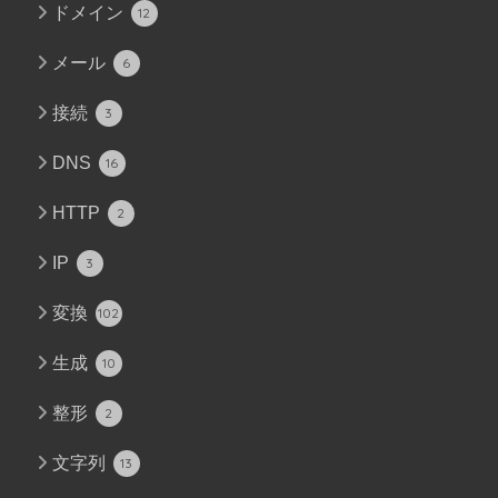
ドメイン
12
メール
6
接続
3
DNS
16
HTTP
2
IP
3
変換
102
生成
10
整形
2
文字列
13