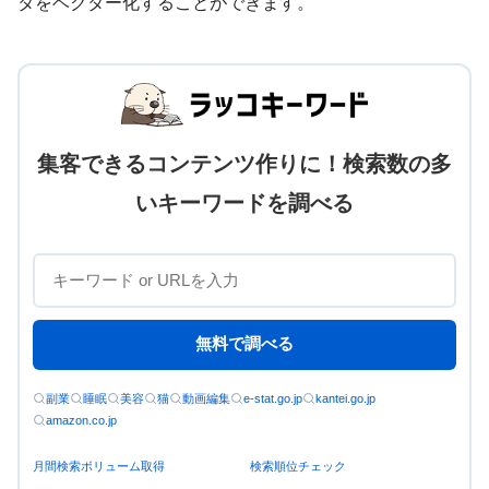
タをベクター化することができます。
集客できるコンテンツ作りに！検索数の多
いキーワードを調べる
無料で調べる
副業
睡眠
美容
猫
動画編集
e-stat.go.jp
kantei.go.jp
amazon.co.jp
月間検索ボリューム取得
検索順位チェック