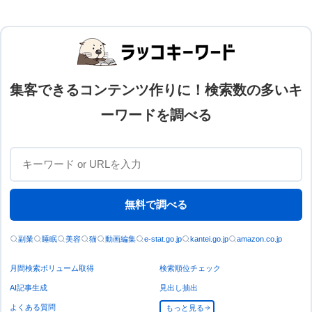
集客できるコンテンツ作りに！検索数の多いキ
ーワードを調べる
無料で調べる
副業
睡眠
美容
猫
動画編集
e-stat.go.jp
kantei.go.jp
amazon.co.jp
月間検索ボリューム取得
検索順位チェック
AI記事生成
見出し抽出
よくある質問
もっと見る