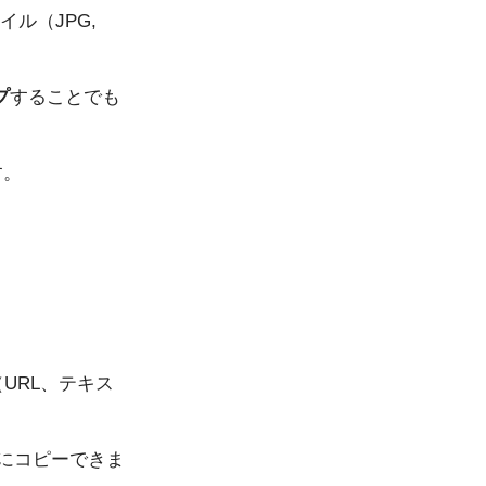
ル（JPG,
プ
することでも
す。
URL、テキス
ドにコピーできま