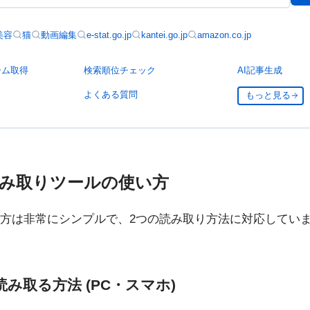
美容
猫
動画編集
e-stat.go.jp
kantei.go.jp
amazon.co.jp
ーム取得
検索順位チェック
AI記事生成
よくある質問
もっと見る
読み取りツールの使い方
方は非常にシンプルで、2つの読み取り方法に対応してい
読み取る方法 (PC・スマホ)