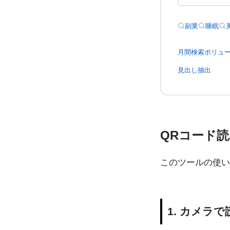
副業
睡眠
月間検索ボリュ
見出し抽出
QRコード
このツールの使い
1. カメラで