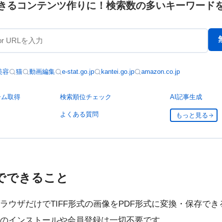
きるコンテンツ作りに！検索数の多いキーワード
美容
猫
動画編集
e-stat.go.jp
kantei.go.jp
amazon.co.jp
ーム取得
検索順位チェック
AI記事生成
よくある質問
もっと見る
でできること
ラウザだけでTIFF形式の画像をPDF形式に変換・保存でき
のインストールや会員登録は一切不要です。