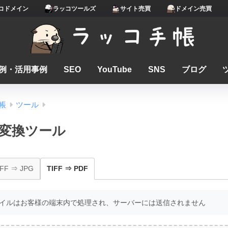
コドメイン
ラッコツールズ
サイト売買
ドメイン売買
例・活用事例
SEO
YouTube
SNS
ブログ
帳
ツール
DF変換ツール
IFF ⇒ JPG
TIFF ⇒ PDF
イルはお客様の端末内で処理され、サーバーには送信されません