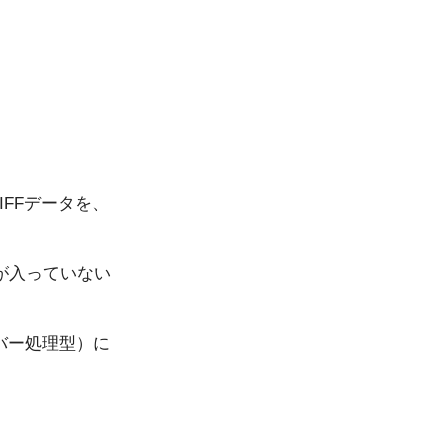
FFデータを、
フトが入っていない
バー処理型）に