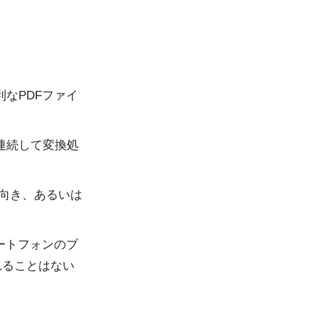
利なPDFファイ
連続して変換処
の向き、あるいは
。
ートフォンのブ
れることはない