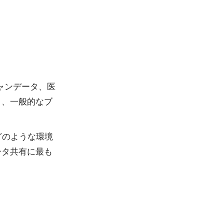
。
ャンデータ、医
く、一般的なブ
略で、どのような環境
ータ共有に最も