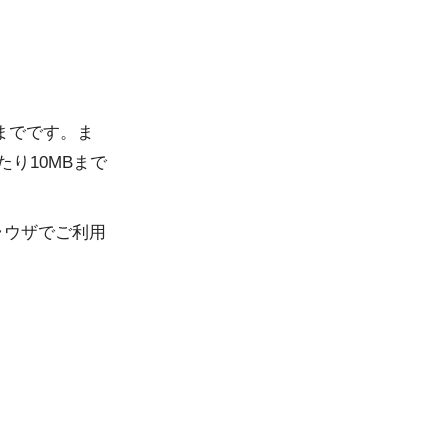
までです。ま
り10MBまで
新版ブラウザでご利用