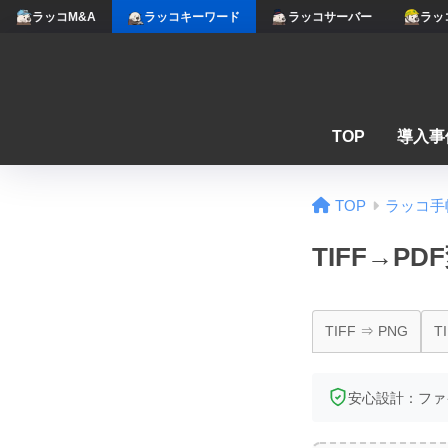
ラッコM&A
ラッコキーワード
ラッコサーバー
ラッ
TOP
導入事
TOP
ラッコ手
TIFF→P
TIFF ⇒ PNG
T
安心設計：ファ