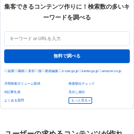
集客できるコンテンツ作りに！検索数の多いキ
ーワードを調べる
無料で調べる
副業
睡眠
美容
猫
動画編集
e-stat.go.jp
kantei.go.jp
amazon.co.jp
月間検索ボリューム取得
検索順位チェック
AI記事生成
見出し抽出
よくある質問
もっと見る
ユーザーの求めるコンテンツが作れ