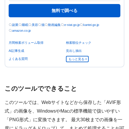
無料で調べる
副業
睡眠
美容
猫
動画編集
e-stat.go.jp
kantei.go.jp
amazon.co.jp
月間検索ボリューム取得
検索順位チェック
AI記事生成
見出し抽出
よくある質問
もっと見る
このツールでできること
このツールでは、Webサイトなどから保存した「AVIF形
式」の画像を、WindowsやMacの標準機能で扱いやすい
「PNG形式」に変換できます。 最大30枚までの画像を一
度にドラッグ＆ドロップして、まとめて処理することが可