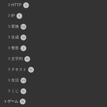
HTTP
2
IP
3
変換
102
生成
10
整形
2
文字列
13
テキスト
15
生活
99
くじ
12
ゲーム
18