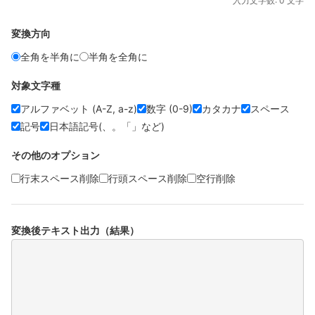
入力文字数:
0
文字
変換方向
全角を半角に
半角を全角に
対象文字種
アルファベット (A-Z, a-z)
数字 (0-9)
カタカナ
スペース
記号
日本語記号(、。「」など)
その他のオプション
行末スペース削除
行頭スペース削除
空行削除
変換後テキスト出力（結果）