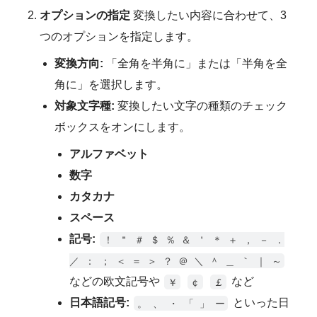
オプションの指定
変換したい内容に合わせて、3
つのオプションを指定します。
変換方向:
「全角を半角に」または「半角を全
角に」を選択します。
対象文字種:
変換したい文字の種類のチェック
ボックスをオンにします。
アルファベット
数字
カタカナ
スペース
記号:
！ ＂ ＃ ＄ ％ ＆ ＇ ＊ ＋ ， － ．
／ ： ； ＜ ＝ ＞ ？ ＠ ＼ ＾ ＿ ｀ ｜ ～
などの欧文記号や
など
￥
￠
￡
日本語記号:
といった日
。 、 ・ 「 」 ー