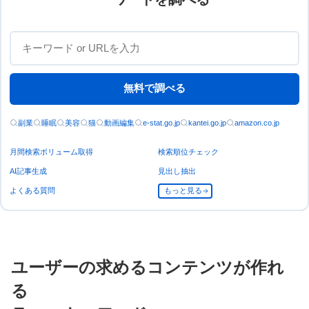
無料で調べる
副業
睡眠
美容
猫
動画編集
e-stat.go.jp
kantei.go.jp
amazon.co.jp
月間検索ボリューム取得
検索順位チェック
AI記事生成
見出し抽出
よくある質問
もっと見る
ユーザーの求めるコンテンツが作れ
る