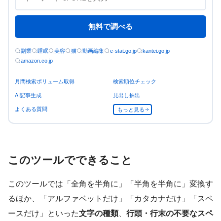
無料で調べる
副業
睡眠
美容
猫
動画編集
e-stat.go.jp
kantei.go.jp
amazon.co.jp
月間検索ボリューム取得
検索順位チェック
AI記事生成
見出し抽出
よくある質問
もっと見る
このツールでできること
このツールでは「全角を半角に」「半角を半角に」変換す
るほか、「アルファベットだけ」「カタカナだけ」「スペ
ースだけ」といった
文字の種類
、
行頭・行末の不要なスペ