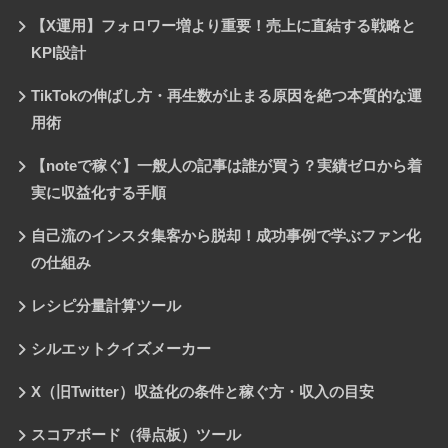
【X運用】フォロワー増より重要！売上に直結する戦略と
KPI設計
TikTokの伸ばし方・再生数が止まる原因を絶つ本質的な運
用術
【noteで稼ぐ】一般人の記事は誰が買う？実績ゼロから着
実に収益化する手順
自己流のインスタ集客から脱却！成功事例で学ぶファン化
の仕組み
レシピ分量計算ツール
シルエットクイズメーカー
X（旧Twitter）収益化の条件と稼ぐ方・収入の目安
スコアボード（得点板）ツール