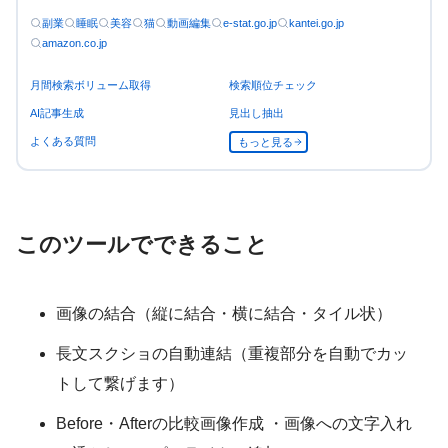
副業
睡眠
美容
猫
動画編集
e-stat.go.jp
kantei.go.jp
amazon.co.jp
月間検索ボリューム取得
検索順位チェック
AI記事生成
見出し抽出
よくある質問
もっと見る
このツールでできること
画像の結合（縦に結合・横に結合・タイル状）
長文スクショの自動連結（重複部分を自動でカッ
トして繋げます）
Before・Afterの比較画像作成 ・画像への文字入れ