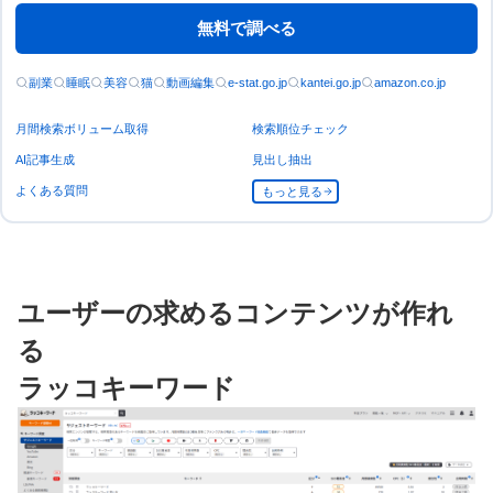
無料で調べる
副業
睡眠
美容
猫
動画編集
e-stat.go.jp
kantei.go.jp
amazon.co.jp
月間検索ボリューム取得
検索順位チェック
AI記事生成
見出し抽出
よくある質問
もっと見る
ユーザーの求めるコンテンツが作れ
る
ラッコキーワード