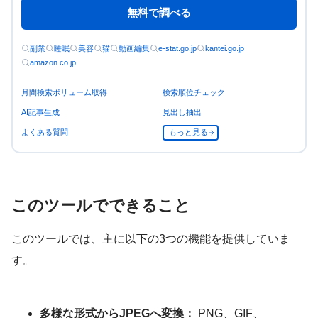
無料で調べる
副業
睡眠
美容
猫
動画編集
e-stat.go.jp
kantei.go.jp
amazon.co.jp
月間検索ボリューム取得
検索順位チェック
AI記事生成
見出し抽出
よくある質問
もっと見る
このツールでできること
このツールでは、主に以下の3つの機能を提供していま
す。
多様な形式からJPEGへ変換：
PNG、GIF、