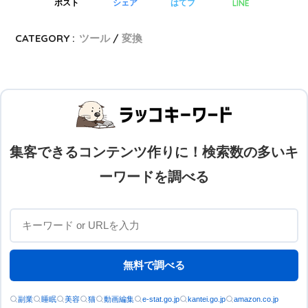
LINE
ポスト
シェア
はてブ
CATEGORY :
ツール
変換
集客できるコンテンツ作りに！検索数の多いキ
ーワードを調べる
無料で調べる
副業
睡眠
美容
猫
動画編集
e-stat.go.jp
kantei.go.jp
amazon.co.jp