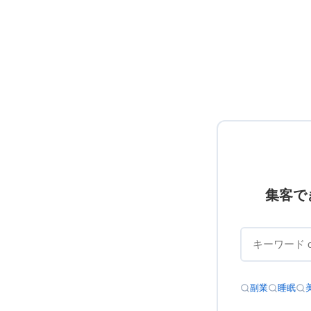
集客で
副業
睡眠