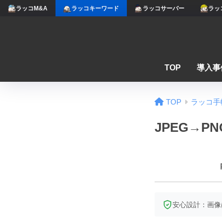
ラッコM&A
ラッコキーワード
ラッコサーバー
ラッ
TOP
導入事
TOP
ラッコ手
JPEG→P
安心設計：画像