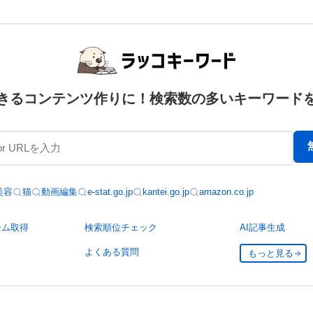
きるコンテンツ作りに！検索数の多いキーワード
美容
猫
動画編集
e-stat.go.jp
kantei.go.jp
amazon.co.jp
ーム取得
検索順位チェック
AI記事生成
よくある質問
もっと見る