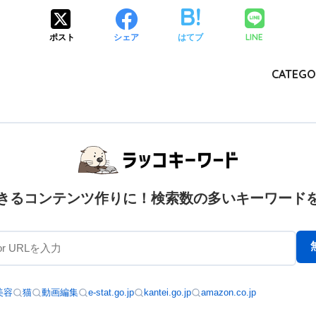
LINE
ポスト
シェア
はてブ
CATEGO
きるコンテンツ作りに！検索数の多いキーワード
美容
猫
動画編集
e-stat.go.jp
kantei.go.jp
amazon.co.jp