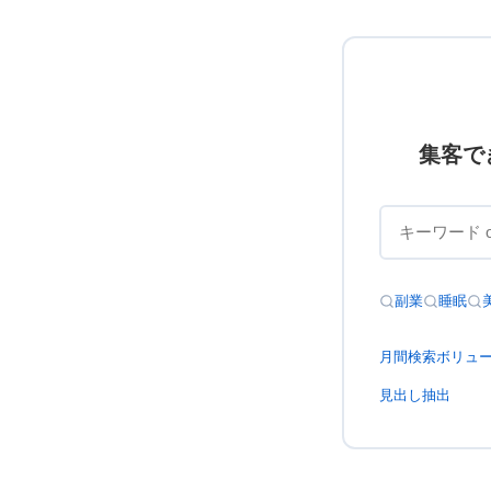
集客で
副業
睡眠
月間検索ボリュ
見出し抽出