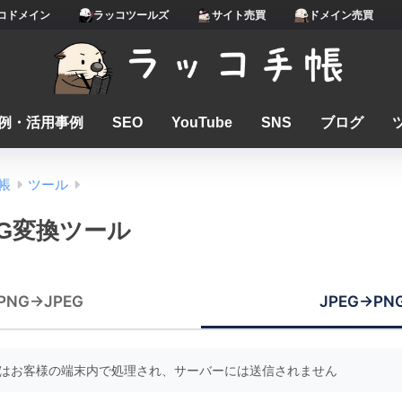
コドメイン
ラッコツールズ
サイト売買
ドメイン売買
例・活用事例
SEO
YouTube
SNS
ブログ
帳
ツール
NG変換ツール
PNG→JPEG
JPEG→PN
はお客様の端末内で処理され、サーバーには送信されません