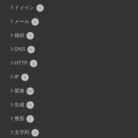
ドメイン
12
メール
6
接続
3
DNS
16
HTTP
2
IP
3
変換
102
生成
10
整形
2
文字列
13