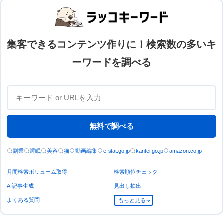
集客できるコンテンツ作りに！検索数の多いキ
ーワードを調べる
無料で調べる
副業
睡眠
美容
猫
動画編集
e-stat.go.jp
kantei.go.jp
amazon.co.jp
月間検索ボリューム取得
検索順位チェック
AI記事生成
見出し抽出
よくある質問
もっと見る