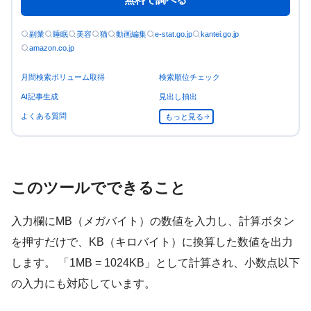
副業
睡眠
美容
猫
動画編集
e-stat.go.jp
kantei.go.jp
amazon.co.jp
月間検索ボリューム取得
検索順位チェック
AI記事生成
見出し抽出
よくある質問
もっと見る
このツールでできること
入力欄にMB（メガバイト）の数値を入力し、計算ボタン
を押すだけで、KB（キロバイト）に換算した数値を出力
します。 「1MB = 1024KB」として計算され、小数点以下
の入力にも対応しています。