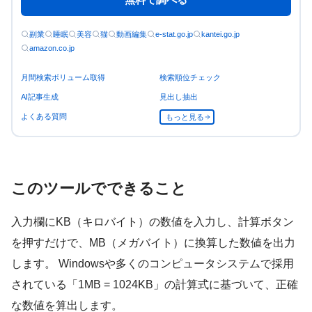
副業
睡眠
美容
猫
動画編集
e-stat.go.jp
kantei.go.jp
amazon.co.jp
月間検索ボリューム取得
検索順位チェック
AI記事生成
見出し抽出
よくある質問
もっと見る
このツールでできること
入力欄にKB（キロバイト）の数値を入力し、計算ボタン
を押すだけで、MB（メガバイト）に換算した数値を出力
します。 Windowsや多くのコンピュータシステムで採用
されている「1MB = 1024KB」の計算式に基づいて、正確
な数値を算出します。