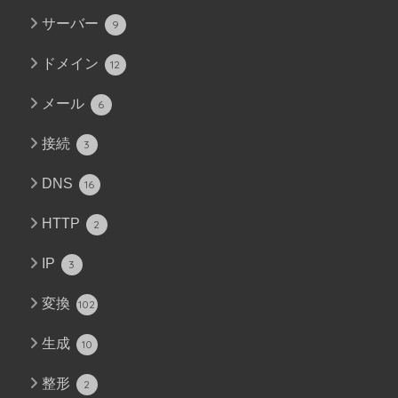
サーバー
9
ドメイン
12
メール
6
接続
3
DNS
16
HTTP
2
IP
3
変換
102
生成
10
整形
2