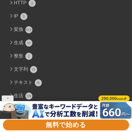
HTTP
2
IP
3
変換
102
生成
10
整形
2
文字列
13
テキスト
15
生活
99
290,000
×
user🎉
くじ
12
ゲーム
18
無料で始める