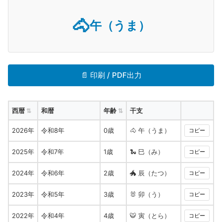
🐴
午（うま）
📄 印刷 / PDF出力
西暦
和暦
年齢
干支
2026年
令和8年
0歳
🐴 午（うま）
コピー
2025年
令和7年
1歳
🐍 巳（み）
コピー
2024年
令和6年
2歳
🐲 辰（たつ）
コピー
2023年
令和5年
3歳
🐰 卯（う）
コピー
2022年
令和4年
4歳
🐯 寅（とら）
コピー