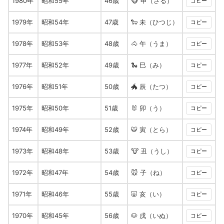
1980年
昭和55年
46歳
🐵 申（さる）
コピー
1979年
昭和54年
47歳
🐑 未（ひつじ）
コピー
1978年
昭和53年
48歳
🐴 午（うま）
コピー
1977年
昭和52年
49歳
🐍 巳（み）
コピー
1976年
昭和51年
50歳
🐲 辰（たつ）
コピー
1975年
昭和50年
51歳
🐰 卯（う）
コピー
1974年
昭和49年
52歳
🐯 寅（とら）
コピー
1973年
昭和48年
53歳
🐮 丑（うし）
コピー
1972年
昭和47年
54歳
🐭 子（ね）
コピー
1971年
昭和46年
55歳
🐷 亥（い）
コピー
1970年
昭和45年
56歳
🐶 戌（いぬ）
コピー