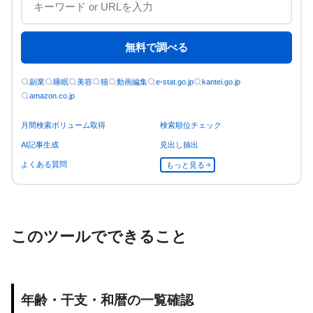
無料で調べる
副業
睡眠
美容
猫
動画編集
e-stat.go.jp
kantei.go.jp
amazon.co.jp
月間検索ボリューム取得
検索順位チェック
AI記事生成
見出し抽出
よくある質問
もっと見る
このツールでできること
年齢・干支・和暦の一覧確認