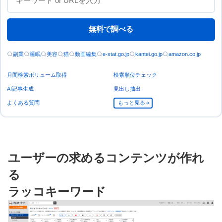
無料で調べる
副業
睡眠
美容
猫
動画編集
e-stat.go.jp
kantei.go.jp
amazon.co.jp
月間検索ボリューム取得
検索順位チェック
AI記事生成
見出し抽出
よくある質問
もっと見る
ユーザーの求めるコンテンツが作れ
る
ラッコキーワード