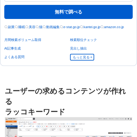
無料で調べる
副業
睡眠
美容
猫
動画編集
e-stat.go.jp
kantei.go.jp
amazon.co.jp
月間検索ボリューム取得
検索順位チェック
AI記事生成
見出し抽出
よくある質問
もっと見る
ユーザーの求めるコンテンツが作れ
る
ラッコキーワード