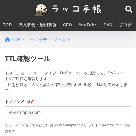
TOP
導入事例・活用事例
SEO
YouTube
SNS
ブログ
TOP
ラッコ手帳
ツール
TTL確認ツール
ドメイン名・レコードタイプ・DNSサーバーを指定して、DNSレコー
ドのTTL値を確認します。
TTLを秒数と、人間が読みやすい形式(例:3600秒 = 1時間)で表示しま
す。
ドメイン名
必須
サブドメインも指定可能です(例:www.example.com)。プロトコル(https:// 等)は不
要です。