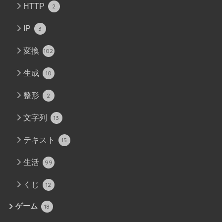
HTTP
2
IP
3
変換
102
生成
10
整形
2
文字列
13
テキスト
15
生活
99
くじ
12
ゲーム
18