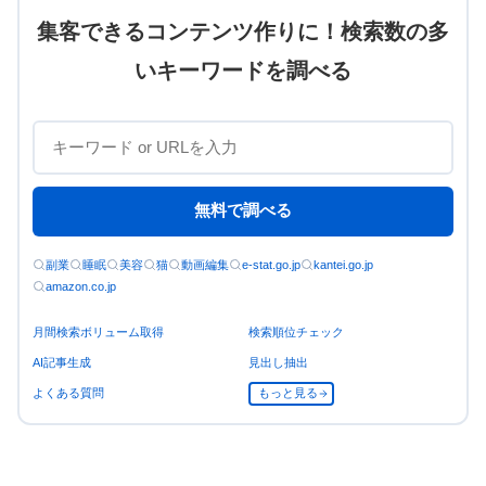
集客できるコンテンツ作りに！検索数の多
いキーワードを調べる
無料で調べる
副業
睡眠
美容
猫
動画編集
e-stat.go.jp
kantei.go.jp
amazon.co.jp
月間検索ボリューム取得
検索順位チェック
AI記事生成
見出し抽出
よくある質問
もっと見る