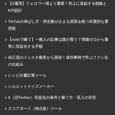
【X運用】フォロワー増より重要！売上に直結する戦略と
KPI設計
TikTokの伸ばし方・再生数が止まる原因を絶つ本質的な運
用術
【noteで稼ぐ】一般人の記事は誰が買う？実績ゼロから着
実に収益化する手順
自己流のインスタ集客から脱却！成功事例で学ぶファン化
の仕組み
レシピ分量計算ツール
シルエットクイズメーカー
X（旧Twitter）収益化の条件と稼ぐ方・収入の目安
スコアボード（得点板）ツール