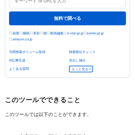
無料で調べる
副業
睡眠
美容
猫
動画編集
e-stat.go.jp
kantei.go.jp
amazon.co.jp
月間検索ボリューム取得
検索順位チェック
AI記事生成
見出し抽出
よくある質問
もっと見る
このツールでできること
このツールでは以下のことができます。