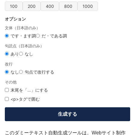
100
200
400
800
1000
オプション
文体（日本語のみ）
です・ます調
だ・である調
句読点（日本語のみ）
あり
なし
改行
なし
句点で改行する
その他
末尾を「…」にする
<p>タグで囲む
生成する
このダミーテキスト自動生成ツールは、Webサイト制作