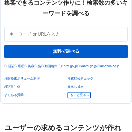
集客できるコンテンツ作りに！検索数の多いキ
ーワードを調べる
無料で調べる
副業
睡眠
美容
猫
動画編集
e-stat.go.jp
kantei.go.jp
amazon.co.jp
月間検索ボリューム取得
検索順位チェック
AI記事生成
見出し抽出
よくある質問
もっと見る
ユーザーの求めるコンテンツが作れ