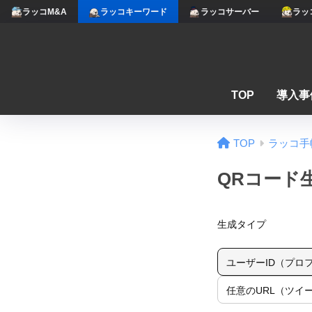
ラッコM&A
ラッコキーワード
ラッコサーバー
ラッ
TOP
導入事
TOP
ラッコ手
QRコード生成
生成タイプ
ユーザーID（プロ
任意のURL（ツイ