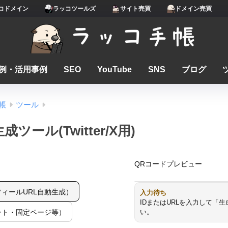
コドメイン
ラッコツールズ
サイト売買
ドメイン売買
例・活用事例
SEO
YouTube
SNS
ブログ
帳
ツール
ツール(Twitter/X用)
QRコードプレビュー
フィールURL自動生成）
入力待ち
IDまたはURLを入力して「
ート・固定ページ等）
い。