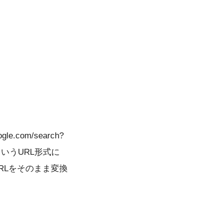
.com/search?
D」というURL形式に
RLをそのまま変換