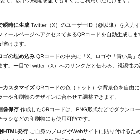
要で、以下の機能を誰でもすぐにご利用いただけます。
けで瞬時に生成
Twitter（X）のユーザーID（@以降）を入
フィールページへアクセスできるQRコードを自動生成します
が省けます。
ロゴの埋め込み
QRコードの中央に「X」ロゴや「青い鳥」
す。一目でTwitter（X）へのリンクだと伝わる、視認性
ーカスタマイズ
QRコードの色（ドット）や背景色を自由に
ラーや印刷物のデザインに合わせて調整できます。
画像保存
作成したQRコードは、PNG形式などでダウンロ
チラシなどの印刷物にも使用可能です。
用HTML発行
ご自身のブログやWebサイトに貼り付けるため