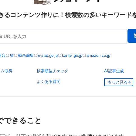
きるコンテンツ作りに！検索数の多いキーワード
美容
猫
動画編集
e-stat.go.jp
kantei.go.jp
amazon.co.jp
ーム取得
検索順位チェック
AI記事生成
よくある質問
もっと見る
でできること