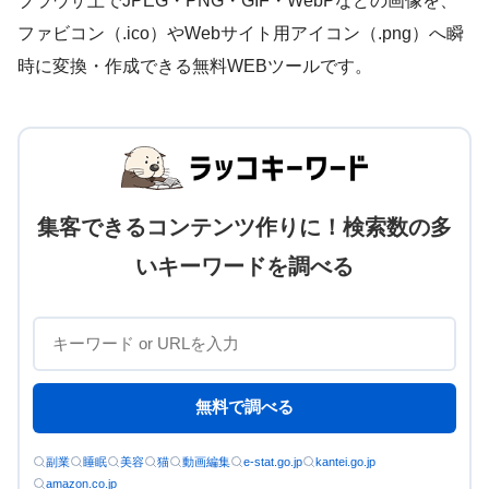
ブラウザ上でJPEG・PNG・GIF・WebPなどの画像を、
ファビコン（.ico）やWebサイト用アイコン（.png）へ瞬
時に変換・作成できる無料WEBツールです。
集客できるコンテンツ作りに！検索数の多
いキーワードを調べる
無料で調べる
副業
睡眠
美容
猫
動画編集
e-stat.go.jp
kantei.go.jp
amazon.co.jp