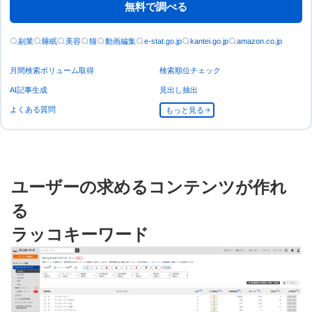
無料で調べる
副業
睡眠
美容
猫
動画編集
e-stat.go.jp
kantei.go.jp
amazon.co.jp
月間検索ボリューム取得
検索順位チェック
AI記事生成
見出し抽出
よくある質問
もっと見る
ユーザーの求めるコンテンツが作れ
る
ラッコキーワード