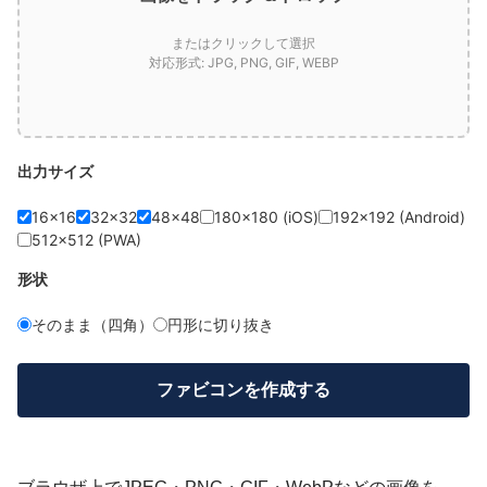
またはクリックして選択
対応形式: JPG, PNG, GIF, WEBP
出力サイズ
16×16
32×32
48×48
180×180 (iOS)
192×192 (Android)
512×512 (PWA)
形状
そのまま（四角）
円形に切り抜き
ファビコンを作成する