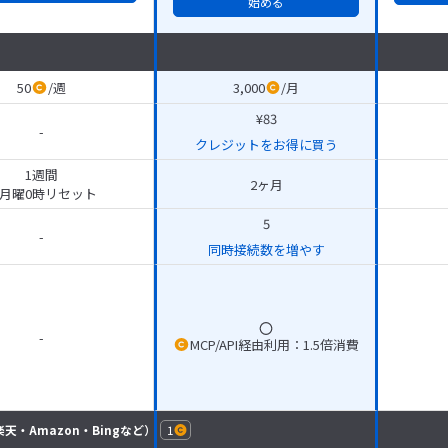
始める
50
/
週
3,000
/
月
¥83
-
クレジットをお得に買う
1週間
2ヶ月
月曜0時リセット
5
-
同時接続数を増やす
-
MCP/API経由利用：1.5倍消費
・楽天・Amazon・Bingなど）
1