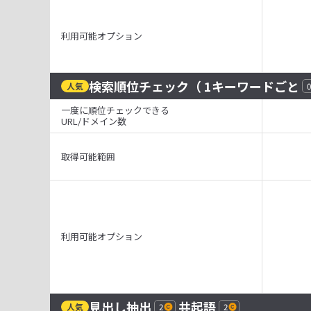
利用可能オプション
検索順位チェック
（ 1キーワードごと
人気
0
一度に順位チェックできる
URL/ドメイン数
取得可能範囲
利用可能オプション
見出し抽出
共起語
人気
2
2