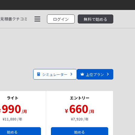
見積書
クチコミ
ログイン
無料で始める
シミュレーター
上位プラン
ライト
エントリー
990
660
¥
¥
/月
/月
¥11,880 /年
¥7,920 /年
始める
始める