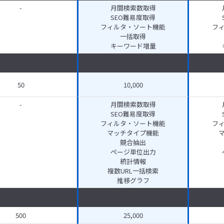
-
月間検索数取得
SEO難易度取得
フィルタ・ソート機能
フ
一括取得
キーワード増量
50
10,000
-
月間検索数取得
SEO難易度取得
フィルタ・ソート機能
フ
マッチタイプ機能
競合抽出
ページ単位出力
統計情報
複数URL一括検索
推移グラフ
500
25,000