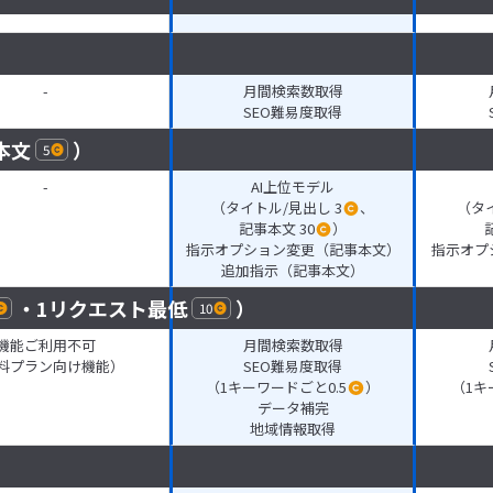
-
月間検索数取得
SEO難易度取得
本文
）
5
-
AI上位モデル
（タイトル/見出し 3
、
（タイ
記事本文 30
）
指示オプション変更（記事本文）
指示オプ
追加指示（記事本文）
・1リクエスト最低
）
10
機能ご利用不可
月間検索数取得
料プラン向け機能）
SEO難易度取得
（1キーワードごと0.5
）
（1キ
データ補完
地域情報取得