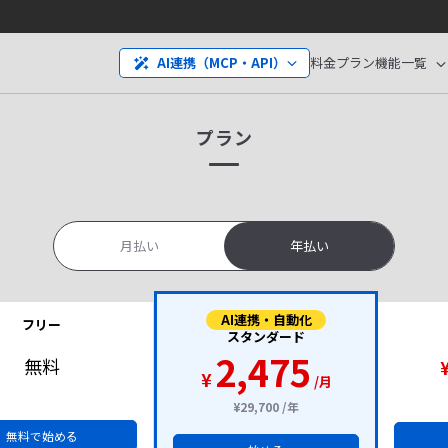
料金プラン
機能一覧
AI連携（MCP・API）
プラン
月払い
年払い
AI連携・自動化
フリー
スタンダード
2,475
無料
¥
/月
¥29,700 /年
無料で始める