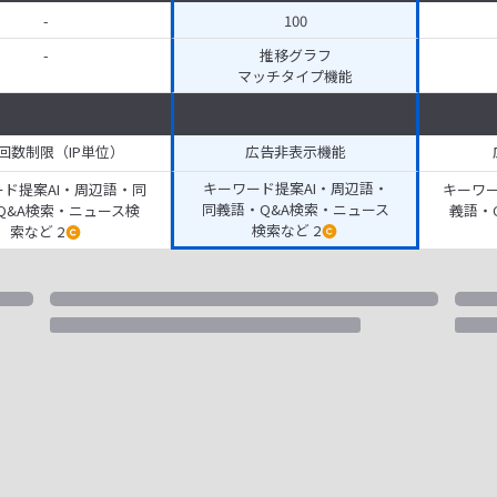
-
100
-
推移グラフ
マッチタイプ機能
回数制限（IP単位）
広告非表示機能
キーワード提案AI・周辺語・
ド提案AI・周辺語・同
キーワー
同義語・Q&A検索・ニュース
Q&A検索・ニュース検
義語・
検索など 2
索など 2