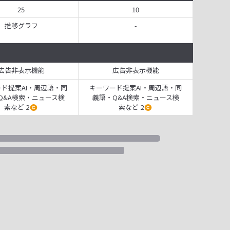
25
10
推移グラフ
-
広告非表示機能
広告非表示機能
ド提案AI・周辺語・同
キーワード提案AI・周辺語・同
Q&A検索・ニュース検
義語・Q&A検索・ニュース検
索など 2
索など 2