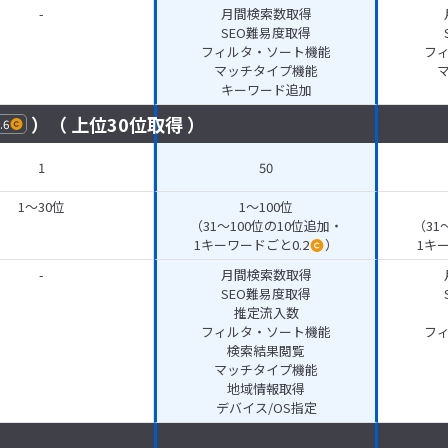
-
月間検索数取得
SEO難易度取得
フィルタ・ソート機能
フ
マッチタイプ機能
キーワード追加
）（ 上位30位取得 ）
.6
1
50
1～30位
1～100位
（31～100位の10位追加・
（31
1キーワードごと0.2
）
1キ
-
月間検索数取得
SEO難易度取得
推定流入数
フィルタ・ソート機能
フ
検索結果閲覧
マッチタイプ機能
地域情報取得
デバイス/OS指定