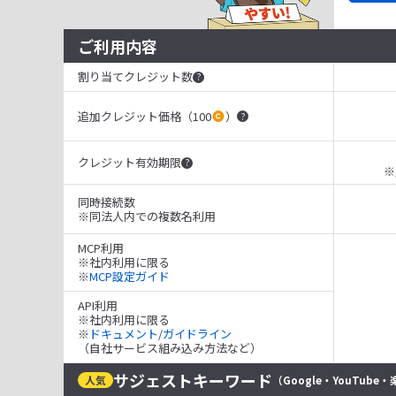
ご利用内容
割り当てクレジット数
?
追加クレジット価格（100
）
?
クレジット有効期限
?
※
同時接続数
※同法人内での複数名利用
MCP利用
※社内利用に限る
※
MCP設定ガイド
API利用
※社内利用に限る
※
ドキュメント
/
ガイドライン
（自社サービス組み込み方法など）
サジェストキーワード
人気
（Google・YouTube