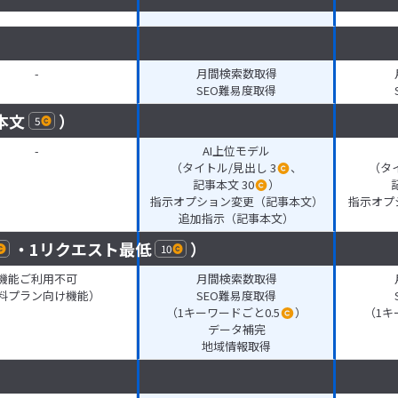
-
月間検索数取得
SEO難易度取得
本文
）
5
-
AI上位モデル
（タイトル/見出し 3
、
（タイ
記事本文 30
）
指示オプション変更（記事本文）
指示オプ
追加指示（記事本文）
・1リクエスト最低
）
10
機能ご利用不可
月間検索数取得
料プラン向け機能）
SEO難易度取得
（1キーワードごと0.5
）
（1キ
データ補完
地域情報取得