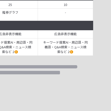
25
10
推移グラフ
-
広告非表示機能
広告非表示機能
ド提案AI・周辺語・同
キーワード提案AI・周辺語・同
Q&A検索・ニュース検
義語・Q&A検索・ニュース検
索など 2
索など 2