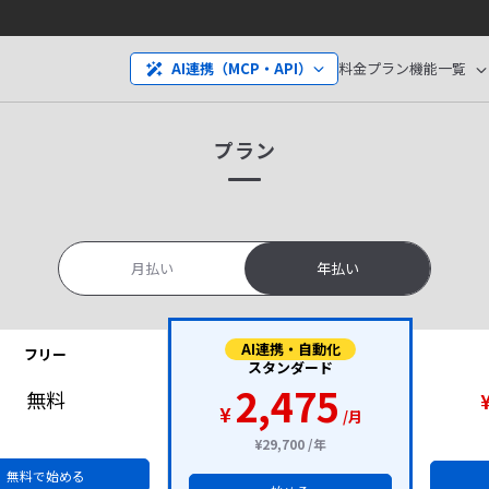
料金プラン
機能一覧
AI連携（MCP・API）
プラン
月払い
年払い
AI連携・自動化
フリー
スタンダード
2,475
無料
¥
/月
¥29,700 /年
無料で始める