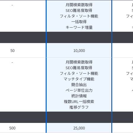
-
月間検索数取得
SEO難易度取得
フィルタ・ソート機能
フ
一括取得
キーワード増量
50
10,000
-
月間検索数取得
SEO難易度取得
フィルタ・ソート機能
フ
マッチタイプ機能
競合抽出
ページ単位出力
統計情報
複数URL一括検索
推移グラフ
500
25,000