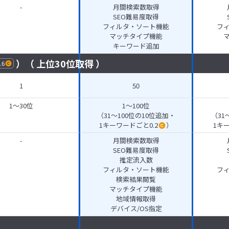
-
月間検索数取得
SEO難易度取得
フィルタ・ソート機能
フ
マッチタイプ機能
キーワード追加
）（ 上位30位取得 ）
.6
1
50
1～30位
1～100位
（31～100位の10位追加・
（31
1キーワードごと0.2
）
1キ
-
月間検索数取得
SEO難易度取得
推定流入数
フィルタ・ソート機能
フ
検索結果閲覧
マッチタイプ機能
地域情報取得
デバイス/OS指定