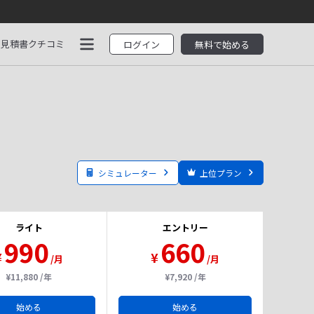
見積書
クチコミ
ログイン
無料で始める
シミュレーター
上位プラン
ライト
エントリー
990
660
¥
¥
/月
/月
¥11,880 /年
¥7,920 /年
始める
始める