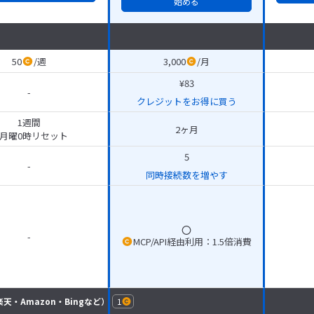
始める
50
/
週
3,000
/
月
¥83
-
クレジットをお得に買う
1週間
2ヶ月
月曜0時リセット
5
-
同時接続数を増やす
-
MCP/API経由利用：1.5倍消費
・楽天・Amazon・Bingなど）
1