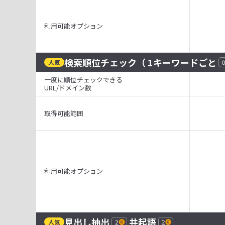
利用可能オプション
検索順位チェック
（ 1キーワードごと
人気
0
一度に順位チェックできる
URL/ドメイン数
取得可能範囲
利用可能オプション
見出し抽出
共起語
人気
2
2