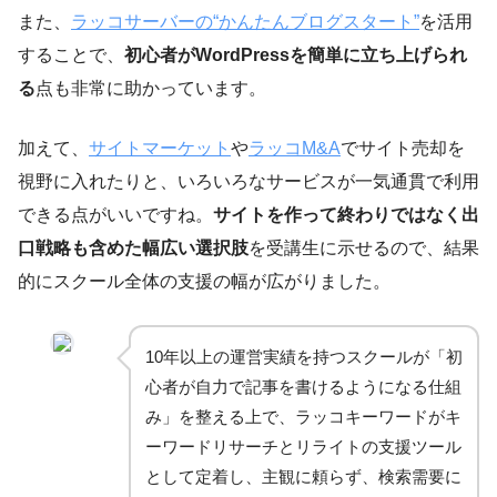
また、
ラッコサーバーの“かんたんブログスタート”
を活用
することで、
初心者がWordPressを簡単に立ち上げられ
る
点も非常に助かっています。
加えて、
サイトマーケット
や
ラッコM&A
でサイト売却を
視野に入れたりと、いろいろなサービスが一気通貫で利用
できる点がいいですね。
サイトを作って終わりではなく出
口戦略も含めた幅広い選択肢
を受講生に示せるので、結果
的にスクール全体の支援の幅が広がりました。
10年以上の運営実績を持つスクールが「初
心者が自力で記事を書けるようになる仕組
み」を整える上で、ラッコキーワードがキ
ーワードリサーチとリライトの支援ツール
として定着し、主観に頼らず、検索需要に