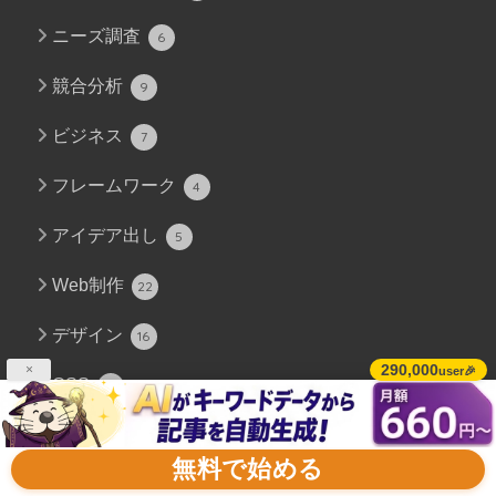
ニーズ調査
6
競合分析
9
ビジネス
7
フレームワーク
4
アイデア出し
5
Web制作
22
デザイン
16
290,000
×
user🎉
CSS
3
セキュリティ
12
無料で始める
ネットワーク
16