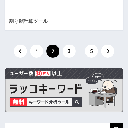
割り勘計算ツール
1
2
3
…
5